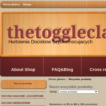
Strona główna
Zaloguj
thetogglec
thetogglec
Hurtownia Dociskow Szybkomocujacych
About Shop
FAQ&Blog
Cross r
Strona główna
:: Wszystkie produkty
Nasze produkty
Nasze wszystkie produkty
Sortuj:
DOCISKI HAKOWE i ZACZEPOWE
DOCISKI NIERDZEWNE
Wyświetlono od
51
do
60
(z
131
produktów)