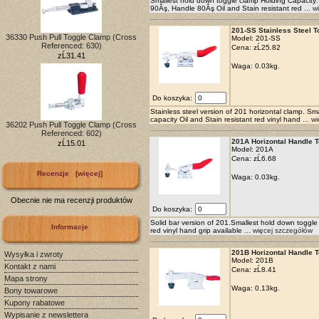
Smallest hold down toggle clamp Holding Capacity: 
90Âş, Handle 80Âş Oil and Stain resistant red
... w
201-SS Stainless Steel T
36330 Push Pull Toggle Clamp (Cross
Model: 201-SS
Referenced: 630)
Cena:
zĹ25.82
zĹ31.41
Waga: 0.03kg.
Do koszyka:
Stainless steel version of 201 horizontal clamp. S
capacity Oil and Stain resistant red vinyl hand
... w
36202 Push Pull Toggle Clamp (Cross
Referenced: 602)
201A Horizontal Handle 
zĹ15.01
Model: 201A
Cena:
zĹ6.68
Recenzje [więcej]
Waga: 0.03kg.
Obecnie nie ma recenzji produktów
Do koszyka:
Solid bar version of 201.Smallest hold down toggle 
Informacje
red vinyl hand grip available
... więcej szczegółów
201B Horizontal Handle 
Wysyłka i zwroty
Model: 201B
Kontakt z nami
Cena:
zĹ8.41
Mapa strony
Waga: 0.13kg.
Bony towarowe
Kupony rabatowe
Wypisanie z newslettera