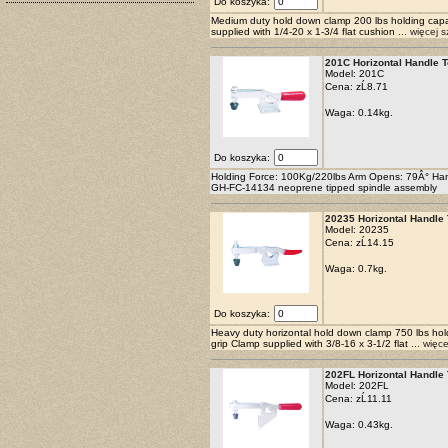
Do koszyka:
Medium duty hold down clamp 200 lbs holding capaci
supplied with 1/4-20 x 1-3/4 flat cushion
... więcej 
201C Horizontal Handle 
Model: 201C
Cena:
zĹ8.71
Waga: 0.14kg.
Do koszyka:
Holding Force: 100Kg/220lbs Arm Opens: 79Â° Han
GH-FC-14134 neoprene tipped spindle assembly
20235 Horizontal Handle
Model: 20235
Cena:
zĹ14.15
Waga: 0.7kg.
Do koszyka:
Heavy duty horizontal hold down clamp 750 lbs holdi
grip Clamp supplied with 3/8-16 x 3-1/2 flat
... więc
202FL Horizontal Handle
Model: 202FL
Cena:
zĹ11.11
Waga: 0.43kg.