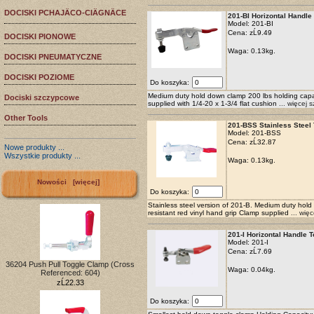
DOCISKI PCHAJÄCO-CIÄGNÄCE
201-BI Horizontal Handle
Model: 201-BI
Cena:
zĹ9.49
DOCISKI PIONOWE
Waga: 0.13kg.
DOCISKI PNEUMATYCZNE
DOCISKI POZIOME
Do koszyka:
Medium duty hold down clamp 200 lbs holding capaci
Dociski szczypcowe
supplied with 1/4-20 x 1-3/4 flat cushion
... więcej 
Other Tools
201-BSS Stainless Steel
Model: 201-BSS
Cena:
zĹ32.87
Nowe produkty ...
Wszystkie produkty ...
Waga: 0.13kg.
Nowości [więcej]
Do koszyka:
Stainless steel version of 201-B. Medium duty hold
resistant red vinyl hand grip Clamp supplied
... wię
201-I Horizontal Handle 
Model: 201-I
Cena:
zĹ7.69
36204 Push Pull Toggle Clamp (Cross
Waga: 0.04kg.
Referenced: 604)
zĹ22.33
Do koszyka: