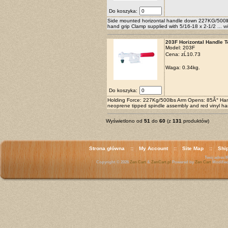
Do koszyka:
Side mounted horizontal handle down 227KG/500lbs 
hand grip Clamp supplied with 5/16-18 x 2-1/2
... w
203F Horizontal Handle 
Model: 203F
Cena:
zĹ10.73
Waga: 0.34kg.
Do koszyka:
Holding Force: 227Kg/500lbs Arm Opens: 85Â° Han
neoprene tipped spindle assembly and red vinyl ha
Wyświetlono od
51
do
60
(z
131
produktów)
Strona główna
::
My Account
::
Site Map
::
Shi
Twój adres IP
Copyright © 2026
Zen Cart
&
ZenCart.pl
Powered by
Zen Cart
Modifie