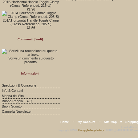
201B Horizontal Handle Toggle Clamp
(Cross Referenced: 215-U)
€1.96
201A Horizontal Handle Toggle Clamp
(Cross Referenced: 205-S)
€1.56
Commenti [vedi]
Scrivi un commento su questo
prodotto.
Informazioni
Spedizioni & Consegne
Info & Contatti
Mappa del Sito
Buono Regalo F.A.Q.
Buoni Sconto
Cancella Newsletter
Home
::
My Account
::
Site Map
::
Shippin
Il tuo indirizzo
Copyright © 2026
thetoggleclampfactory
- STORE_DATIFISCALI Powe