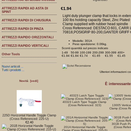
€1.94
ATTREZZI RAPIDI AD ASTA DI
SPINT
Light duty plunger clamp that locks in exten
100 lbs holding capacity Steel, Zinc Plated 
ATTREZZI RAPIDI DI CHIUSURA
Clamp supplied with rubber head spindle
Cross Referenced: DESTACO 601, CAR
ATTREZZI RAPIDI DI PINZA
70818,POSIGRIP 80-200,GANTER GRIFF 
ATTREZZI RAPIDO ORIZZONTALI
Modello: 301A
Peso spedizione: 0.06kg.
ATTREZZI RAPIDO VERTICALI
Sconti quantità sul prezzo indicato
1-49
50-99
100-199
200-299
300-399
400+
Other Tools
€1.94
€1.84
€1.74
€1.65
€1.55
€1.45
Nuovi articoli ...
Tutti i prodotti ...
Ulteriori informazioni 
Novità [vedi]
È interessante
40323 Latch Type Toggle Clamp
(Cross Referenced: 323)
13005 Vertica
Clamp (Cross R
225D Horizontal Handle Toggle Clamp
(Cross Referenced: 225-U)
€2.40
301B Push Pu
201A Horizontal Handle Toggle
(Cross Refe
Clamp (Cross Referenced: 205-S)