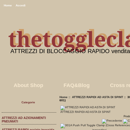
Home
Accedi
thetogglec
thetogglec
ATTREZZI DI BLOCCAGGIO RAPIDO vendita a
About Shop
FAQ&Blog
Cross r
Home
::
ATTREZZI RAPIDI AD ASTA DI SPINT
:: 3
601)
Categorie
ATTREZZI RAPIDI AD ASTA DI SPINT
Prodo
ATTREZZI AD AZIONAMENTI
PNEUMATI
ATTREZZI RAPIDI acciaio inossida
ingrandisci