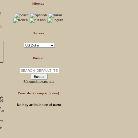
Idiomas
l
S
Divisas
Buscar
Búsqueda avanzada
Carro de la compra [todos]
No hay artículos en el carro
e
-U)
mp