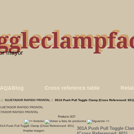
oggleclampfa
ggleclampfa
por mayor
AQ&Blog
Cross reference table
Retai
o
::
SUJETADOR RAPIDO FRONTAL
:: 301A Push Pull Toggle Clamp (Cross Referenced: 601
ETADOR RAPIDO FRONTAL
Producto 3/27
301A Push Pull Toggle Cla
Ampliar imagen
(Cross Referenced: 601)