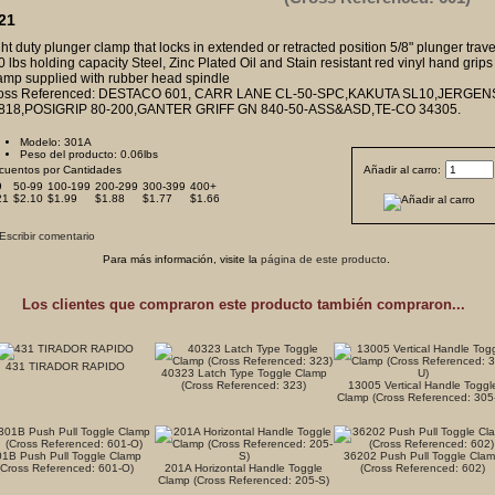
21
ht duty plunger clamp that locks in extended or retracted position 5/8" plunger trave
 lbs holding capacity Steel, Zinc Plated Oil and Stain resistant red vinyl hand grips
amp supplied with rubber head spindle
oss Referenced: DESTACO 601, CARR LANE CL-50-SPC,KAKUTA SL10,JERGEN
818,POSIGRIP 80-200,GANTER GRIFF GN 840-50-ASS&ASD,TE-CO 34305.
Modelo: 301A
Peso del producto: 0.06lbs
cuentos por Cantidades
Añadir al carro:
9
50-99
100-199
200-299
300-399
400+
21
$2.10
$1.99
$1.88
$1.77
$1.66
Para más información, visite la
página de este producto
.
Los clientes que compraron este producto también compraron...
431 TIRADOR RAPIDO
40323 Latch Type Toggle Clamp
(Cross Referenced: 323)
13005 Vertical Handle Toggl
Clamp (Cross Referenced: 305
1B Push Pull Toggle Clamp
36202 Push Pull Toggle Cla
(Cross Referenced: 601-O)
201A Horizontal Handle Toggle
(Cross Referenced: 602)
Clamp (Cross Referenced: 205-S)