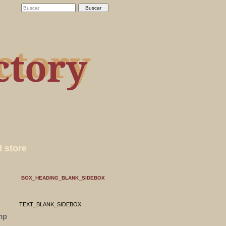
ctory
ctory
l store
)
BOX_HEADING_BLANK_SIDEBOX
TEXT_BLANK_SIDEBOX
mp