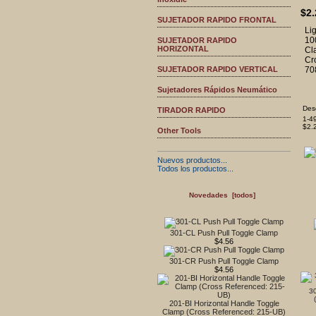
$2.
SUJETADOR RAPIDO FRONTAL
Lig
100
SUJETADOR RAPIDO
HORIZONTAL
Cl
Cr
SUJETADOR RAPIDO VERTICAL
70
Sujetadores Rápidos Neumático
Des
TIRADOR RAPIDO
1-4
$2.
Other Tools
Nuevos productos...
Todos los productos...
Novedades [todos]
301-CL Push Pull Toggle Clamp
$4.56
301-CR Push Pull Toggle Clamp
$4.56
30
201-BI Horizontal Handle Toggle
Clamp (Cross Referenced: 215-UB)