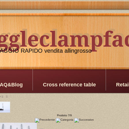
oggleclampfa
ggleclampfa
GGIO RAPIDO vendita allingrosso
AQ&Blog
Cross reference table
Retai
e
::
::
Prodotto 7/9