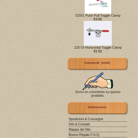
31501 Push Pull Toggle Clamp
€3.82
225-DI Horizontal Toggle Clamp
€2.62
Commenti [vedi]
Scrivi un commento su questo
prodotto.
Informazioni
Spedizioni & Consegne
Info & Contatti
Mappa del Sito
Buono Regalo F.A.Q.