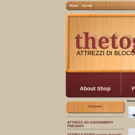
Home
Accedi
thet
theto
ATTREZZI DI BLOCCA
About Shop
F
Hom
Categorie
ATTREZZI AD AZIONAMENTI
PNEUMATI
ATTREZZI RAPIDI acciaio inossida