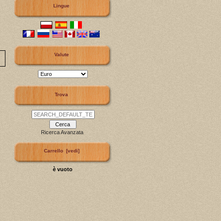
Lingue
Valute
Trova
Ricerca Avanzata
Carrello [vedi]
è vuoto