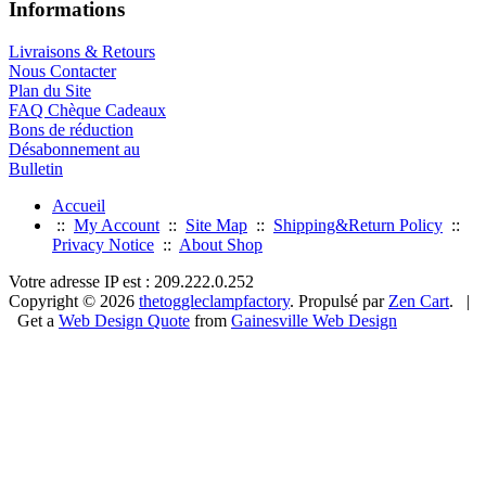
Informations
Livraisons & Retours
Nous Contacter
Plan du Site
FAQ Chèque Cadeaux
Bons de réduction
Désabonnement au
Bulletin
Accueil
::
My Account
::
Site Map
::
Shipping&Return Policy
::
Privacy Notice
::
About Shop
Votre adresse IP est : 209.222.0.252
Copyright © 2026
thetoggleclampfactory
. Propulsé par
Zen Cart
. |
Get a
Web Design Quote
from
Gainesville Web Design