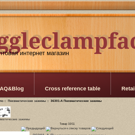
oggleclampfa
ggleclampfa
товая интернет магазин
AQ&Blog
Cross reference table
Retai
ло
::
Пневматические зажимы
:: 36301-A Пневматические зажимы
вматические зажимы
Товар 10/11