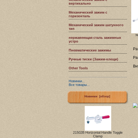
вертикально
Механический зажим с
горизонталь
Механический зажим шатунного
тип
У
нержавеющая сталь зажимных
устро
Ра
Пневматические зажимы
Ра
Ручные тиски (Зажим-клещи)
Вн
Other Tools
Новинки...
Все товары...
Новинки [обзор]
21502B Horizontal Handle Toggle
Clamp