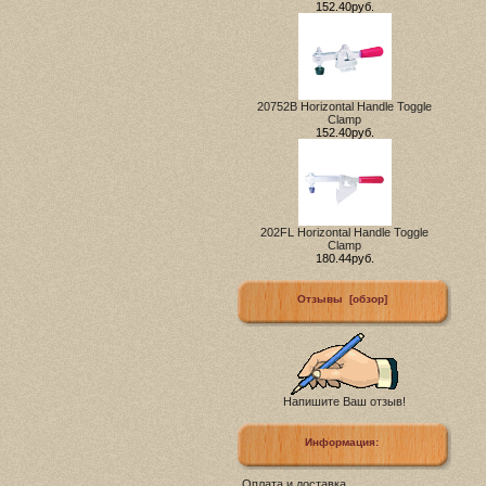
152.40руб.
20752B Horizontal Handle Toggle
Clamp
152.40руб.
202FL Horizontal Handle Toggle
Clamp
180.44руб.
Отзывы [обзор]
Напишите Ваш отзыв!
Информация:
Оплата и доставка