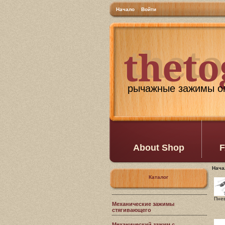
Начало
Войти
thet
theto
рычажные зажимы оп
About Shop
F
Нача
Каталог
Пне
Механические зажимы
стягивающего
Механический зажим с