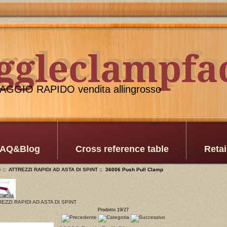
oggleclampfa
ggleclampfa
GGIO RAPIDO vendita allingrosso
AQ&Blog
Cross reference table
Retai
e
::
ATTREZZI RAPIDI AD ASTA DI SPINT
:: 36006 Push Pull Clamp
EZZI RAPIDI AD ASTA DI SPINT
Prodotto 19/27