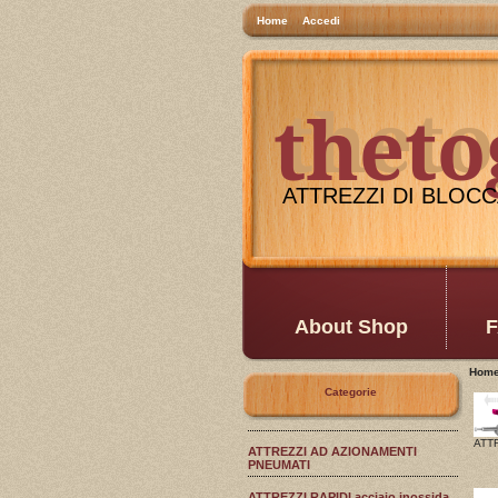
Home
Accedi
thet
theto
ATTREZZI DI BLOCCA
About Shop
F
Hom
Categorie
ATTR
ATTREZZI AD AZIONAMENTI
PNEUMATI
ATTREZZI RAPIDI acciaio inossida