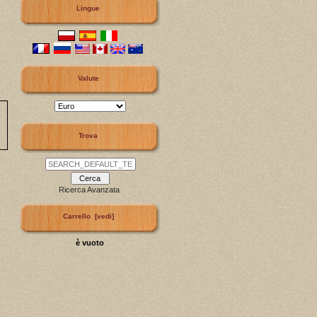
Lingue
Valute
Trova
Ricerca Avanzata
Carrello [vedi]
è vuoto