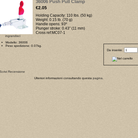
36006 Push Pull Clamp
€2.05
Holding Capacity: 110 lbs. (50 kg)
Weight: 0.15 lb. (70 g)
Handle opens: 93º
Plunger stroke: 0.43” (11 mm)
Cross ref:MC07-1
ingrandisci
Modello: 36006
Peso spedizione: 0.07kg.
Da inserire:
Ulteriori informazioni consultando questa
pagina
.