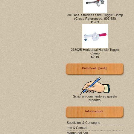
301-ASS Stainless Steel Toggle Clamp
(Cross Referenced: 601-SS)
€5.83
21502B Horizontal Handle Toggle
Clamp
€2.19
Commenti [vedi]
Scrivi un commento su questo
prodotto.
Informazioni
Spedizioni & Consegne
Info & Contatti
Mappa del Sito