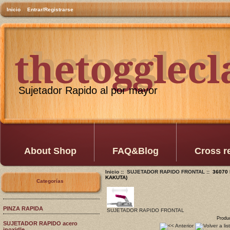
Inicio
Entrar/Registrarse
thetogglec
thetogglec
Sujetador Rapido al por mayor
About Shop
FAQ&Blog
Cross r
Inicio
::
SUJETADOR RAPIDO FRONTAL
:: 36070 
KAKUTA)
Categorías
PINZA RAPIDA
SUJETADOR RAPIDO FRONTAL
Produ
SUJETADOR RAPIDO acero
inoxidle