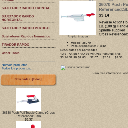
36070 Push Pu
SUJETADOR RAPIDO FRONTAL
Referenced:S
$3.14
SUJETADOR RAPIDO
HORIZONTAL
Reverse Action Hol
LB. (100 g) Handle
SUJETADOR RAPIDO VERTICAL
Spindle supplied
Cross Referenced
Sujetadores Rápidos Neumático
Ampliar imagen
Modelo: 36070
TIRADOR RAPIDO
Peso del producto: 0.11lbs
Descuentos por Cantidades
Other Tools
1-49
50-99
100-199
200-299
300-399
400+
$3.14
$2.98
$2.83
$2.67
$2.51
$2.36
Nuevos productos...
Todos los productos...
Para más información, visi
Novedades [todos]
36330 Push Pull Toggle Clamp (Cross
Referenced: 630)
$8.37