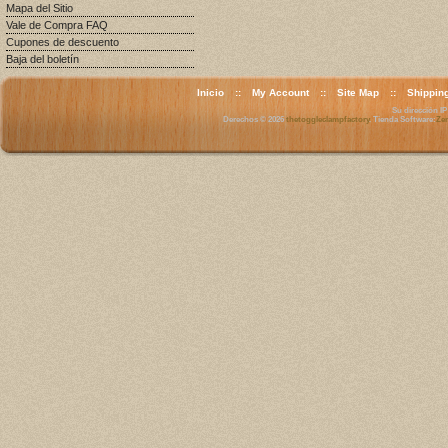
Mapa del Sitio
Vale de Compra FAQ
Cupones de descuento
Baja del boletín
Inicio
::
My Account
::
Site Map
::
Shippin
Su dirección IP 
Derechos © 2026
thetoggleclampfactory
. Tienda Software:
Zen