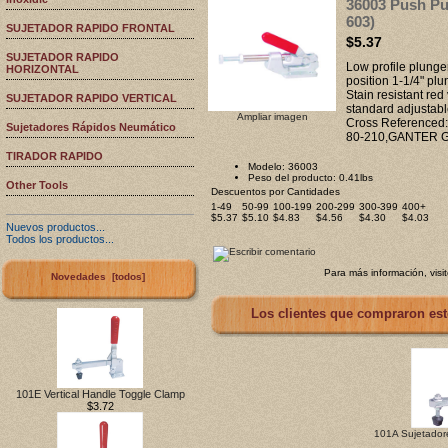
36003 Push Pu
603)
SUJETADOR RAPIDO FRONTAL
$5.37
SUJETADOR RAPIDO
Low profile plunge
HORIZONTAL
position 1-1/4" plu
Stain resistant re
SUJETADOR RAPIDO VERTICAL
standard adjustabl
Ampliar imagen
Cross Reference
Sujetadores Rápidos Neumático
80-210,GANTER G
TIRADOR RAPIDO
Modelo: 36003
Peso del producto: 0.41lbs
Other Tools
Descuentos por Cantidades
1-49
50-99
100-199
200-299
300-399
400+
$5.37
$5.10
$4.83
$4.56
$4.30
$4.03
Nuevos productos...
Todos los productos...
Para más información, visi
Novedades [todos]
Los clientes que compraron est
101E Vertical Handle Toggle Clamp
$3.72
101A Sujetadore