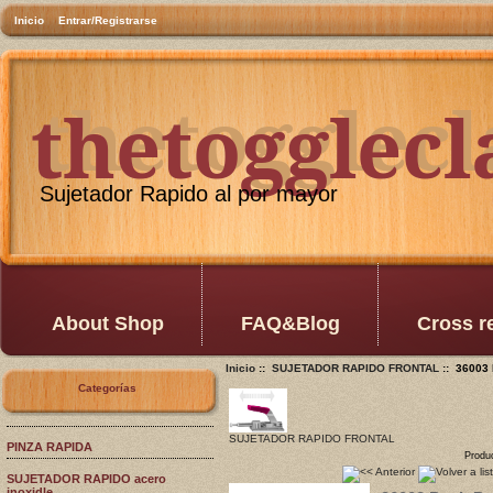
Inicio
Entrar/Registrarse
thetogglec
thetogglec
Sujetador Rapido al por mayor
About Shop
FAQ&Blog
Cross r
Inicio
::
SUJETADOR RAPIDO FRONTAL
:: 36003 
Categorías
SUJETADOR RAPIDO FRONTAL
PINZA RAPIDA
Produ
SUJETADOR RAPIDO acero
inoxidle