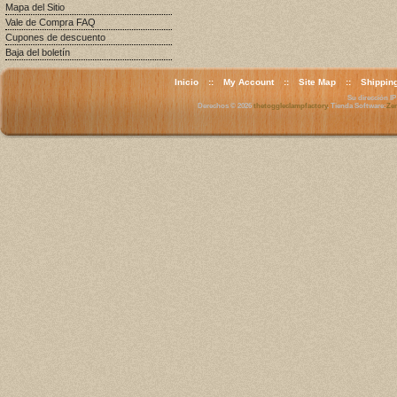
Mapa del Sitio
Vale de Compra FAQ
Cupones de descuento
Baja del boletín
Inicio
::
My Account
::
Site Map
::
Shippin
Su dirección IP 
Derechos © 2026
thetoggleclampfactory
. Tienda Software:
Zen