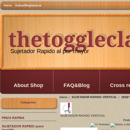
Inicio
Entrar/Registrarse
thetogglec
thetogglec
Sujetador Rapido al por mayor
About Shop
FAQ&Blog
Cross r
Inicio
::
SUJETADOR RAPIDO VERTICAL
:: 101D 
Categorías
SUJETADOR RAPIDO VERTICAL
PINZA RAPIDA
Produ
SUJETADOR RAPIDO acero
inoxidle