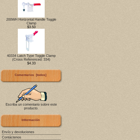
200WH Horizontal Handle Toggle
Clamp
$3.50
40334 Latch Type Toggle Clamp
(Cross Referenced: 334)
$4.33
Comentarios [todos]
Escriba un comentario sobre este
producto.
Información
Envío y devoluciones
Contáctenos