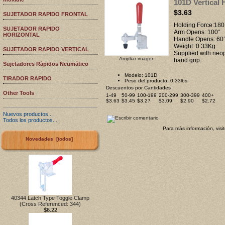
101D Vertical
$3.63
SUJETADOR RAPIDO FRONTAL
Holding Force:180
SUJETADOR RAPIDO
Arm Opens: 100°
HORIZONTAL
Handle Opens: 60
Weight: 0.33Kg
SUJETADOR RAPIDO VERTICAL
Supplied with neop
Ampliar imagen
hand grip.
Sujetadores Rápidos Neumático
Modelo: 101D
TIRADOR RAPIDO
Peso del producto: 0.33lbs
Descuentos por Cantidades
Other Tools
1-49
50-99
100-199
200-299
300-399
400+
$3.63
$3.45
$3.27
$3.09
$2.90
$2.72
Nuevos productos...
Todos los productos...
Para más información, visi
Novedades [todos]
40344 Latch Type Toggle Clamp
(Cross Referenced: 344)
$6.22