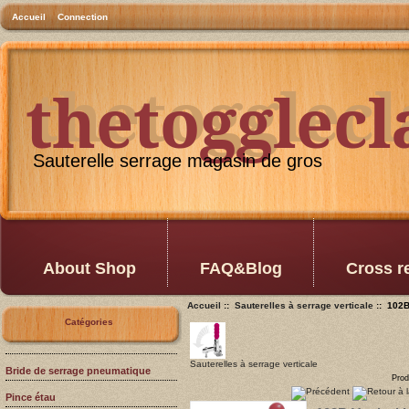
Accueil
Connection
thetogglec
thetogglec
Sauterelle serrage magasin de gros
About Shop
FAQ&Blog
Cross r
Accueil
::
Sauterelles à serrage verticale
:: 102B
Catégories
Sauterelles à serrage verticale
Bride de serrage pneumatique
Prod
Pince étau