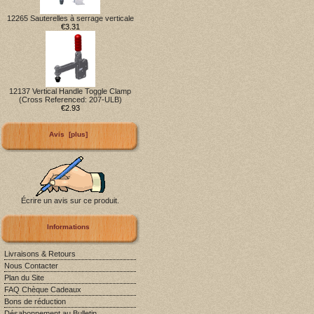
12265 Sauterelles à serrage verticale
€3.31
12137 Vertical Handle Toggle Clamp
(Cross Referenced: 207-ULB)
€2.93
Avis [plus]
Écrire un avis sur ce produit.
Informations
Livraisons & Retours
Nous Contacter
Plan du Site
FAQ Chèque Cadeaux
Bons de réduction
Désabonnement au Bulletin