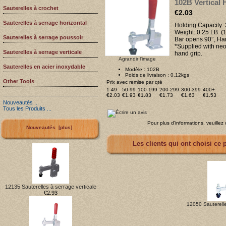
102B Vertical
Sauterelles à crochet
€2.03
Sauterelles à serrage horizontal
Holding Capacity: 
Weight: 0.25 LB. (
Sauterelles à serrage poussoir
Bar opens 90°, Ha
*Supplied with neo
Sauterelles à serrage verticale
hand grip.
Agrandir l'image
Sauterelles en acier inoxydable
Modèle : 102B
Poids de livraison : 0.12kgs
Other Tools
Prix avec remise par qté
1-49
50-99
100-199
200-299
300-399
400+
€2.03
€1.93
€1.83
€1.73
€1.63
€1.53
Nouveautés ...
Tous les Produits ...
Pour plus d'informations, veuillez
Nouveautés [plus]
Les clients qui ont choisi ce 
12135 Sauterelles à serrage verticale
€2.93
12050 Sauterelle