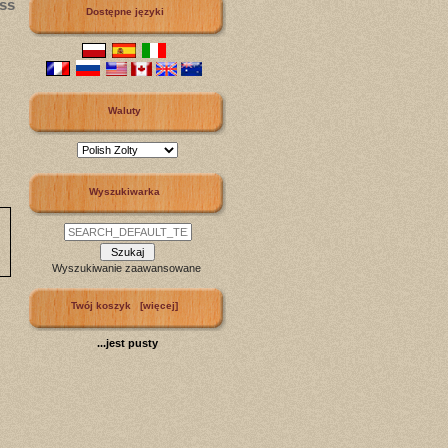
ss
Dostępne języki
Waluty
Wyszukiwarka
Wyszukiwanie zaawansowane
Twój koszyk [więcej]
...jest pusty