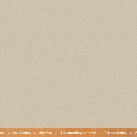
wna
::
My Account
::
Site Map
::
Shipping&Return Policy
::
Privacy Notice
::
A