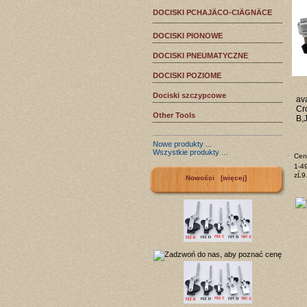
DOCISKI PCHAJÄCO-CIÄGNÄCE
DOCISKI PIONOWE
DOCISKI PNEUMATYCZNE
DOCISKI POZIOME
Dociski szczypcowe
ava
Cr
Other Tools
B,
Nowe produkty ...
Wszystkie produkty ...
Ceny
1-4
zĹ9
Nowości [więcej]