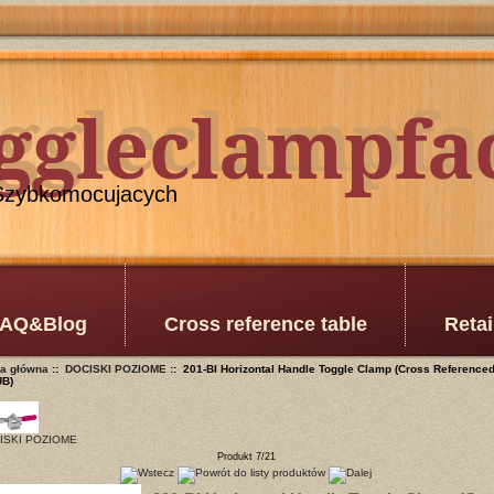
oggleclampfa
ggleclampfa
Szybkomocujacych
AQ&Blog
Cross reference table
Retai
na główna
::
DOCISKI POZIOME
:: 201-BI Horizontal Handle Toggle Clamp (Cross Referenced
UB)
ISKI POZIOME
Produkt 7/21