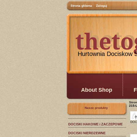
Strona główna
Zaloguj
thet
theto
Hurtownia Dociskow 
About Shop
F
Stro
215-
Nasze produkty
DOC
DOCISKI HAKOWE i ZACZEPOWE
DOCISKI NIERDZEWNE