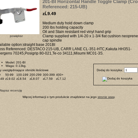
201-BI Horizontal Handle Toggle Clamp (Cro
Referenced: 215-UB)
zĹ9.49
Medium duty hold down clamp
200 lbs holding capacity
Oil and Stain resistant red vinyl hand grip
Clamp supplied with 1/4-20 x 1-3/4 flat cushion neoprene
powiększ
cap spindle
ilable option:straight base 201BI
oss Referenced: DESTACO 215-UB, CARR LANE CL-351-HTC,Kakuta HH351-
Jergens 70245,Posigrip 80-021,Te-co 34111,Misumi MC01-3S.
Model: 201-BI
Waga: 0.13kg.
 uwzględniające obniżki ilościowe
Dodaj do koszyka:
9
50-99
100-199
200-299
300-399
400+
.49
zĹ9.02
zĹ8.54
zĹ8.07
zĹ7.59
zĹ7.12
Więcej informacji o tym produkcie znajdziesz na jego
stronie www
.