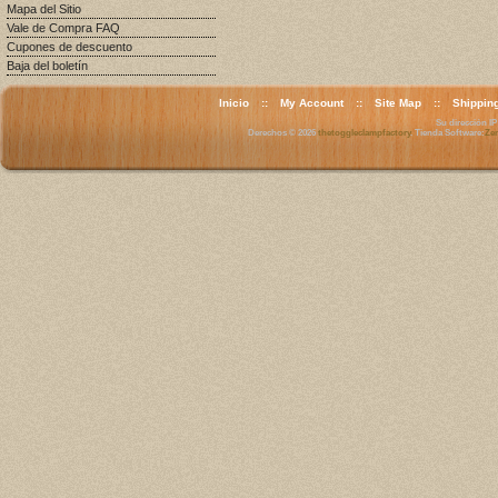
Mapa del Sitio
Vale de Compra FAQ
Cupones de descuento
Baja del boletín
Inicio
::
My Account
::
Site Map
::
Shippin
Su dirección IP 
Derechos © 2026
thetoggleclampfactory
. Tienda Software:
Zen