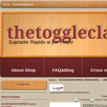
Inicio
Entrar/Registrarse
thetogglec
thetogglec
Sujetador Rapido al por mayor
About Shop
FAQ&Blog
Cross r
Inicio
::
SUJETADOR RAPIDO HORIZONTAL
:: 20
Categorías
SUJETADOR RAPIDO HORIZONTAL
Produ
PINZA RAPIDA
SUJETADOR RAPIDO acero
200WH Horizon
inoxidle