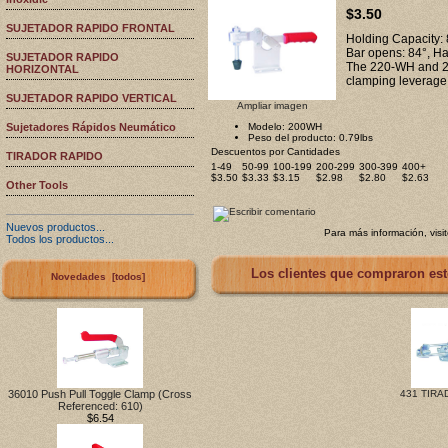
$3.50
SUJETADOR RAPIDO FRONTAL
Holding Capacity: 
Bar opens: 84°, H
SUJETADOR RAPIDO
The 220-WH and 22
HORIZONTAL
clamping leverage
SUJETADOR RAPIDO VERTICAL
Ampliar imagen
Sujetadores Rápidos Neumático
Modelo: 200WH
Peso del producto: 0.79lbs
Descuentos por Cantidades
TIRADOR RAPIDO
1-49
50-99
100-199
200-299
300-399
400+
$3.50
$3.33
$3.15
$2.98
$2.80
$2.63
Other Tools
Nuevos productos...
Para más información, visi
Todos los productos...
Los clientes que compraron est
Novedades [todos]
36010 Push Pull Toggle Clamp (Cross
431 TIRA
Referenced: 610)
$6.54