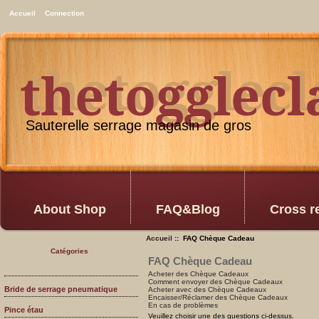
Accueil
Connection
thetogglec
thetogglec
Sauterelle serrage magasin de gros
About Shop
FAQ&Blog
Cross r
Accueil
:: FAQ Chèque Cadeau
Catégories
FAQ Chèque Cadeau
Acheter des Chèque Cadeaux
Comment envoyer des Chèque Cadeaux
Bride de serrage pneumatique
Acheter avec des Chèque Cadeaux
Encaisser/Réclamer des Chèque Cadeaux
En cas de problèmes
Pince étau
Veuillez choisir une des questions ci-dessus.