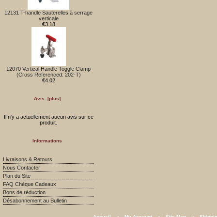
12131 T-handle Sauterelles à serrage
verticale
€3.18
12070 Vertical Handle Toggle Clamp
(Cross Referenced: 202-T)
€4.02
Avis [plus]
Il n'y a actuellement aucun avis sur ce
produit.
Informations
Livraisons & Retours
Nous Contacter
Plan du Site
FAQ Chèque Cadeaux
Bons de réduction
Désabonnement au Bulletin
Accueil
::
My Account
::
Site Map
::
Shippi